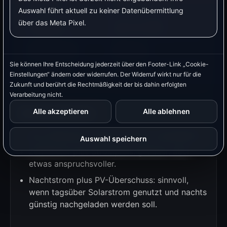
Zeitfenster
22:00 bis 06:00 Uhr
Bet
Auswahl führt aktuell zu keiner Datenübermittlung
über das Meta Pixel.
Preisgrenze
unter 22 ct/kWh
Opt
Mindestlaufzeit
60 Minuten
Ver
Sie können Ihre Entscheidung jederzeit über den Footer-Link „Cookie-
Maximaldauer
4 Stunden
Beg
Einstellungen“ ändern oder widerrufen. Der Widerruf wirkt nur für die
Zukunft und berührt die Rechtmäßigkeit der bis dahin erfolgten
Verarbeitung nicht.
Kombinationen
Alle akzeptieren
Alle ablehnen
Nur Zeitfenster: einfach und gut verständlich.
Auswahl speichern
Zeitfenster plus Strompreis: genauer, aber
etwas anspruchsvoller.
Nachtstrom plus PV-Überschuss: sinnvoll,
wenn tagsüber Solarstrom genutzt und nachts
günstig nachgeladen werden soll.