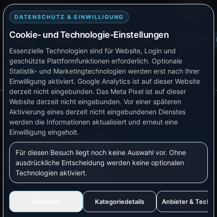
Smart TB Tech
Login
DATENSCHUTZ & EINWILLIGUNG
Cookie- und Technologie-Einstellungen
Plattform
Lösungen
Produkte
Verfügbarkeit
Kompatibilität
Essenzielle Technologien sind für Website, Login und
geschützte Plattformfunktionen erforderlich. Optionale
AKTUELLE SEITE
Statistik- und Marketingtechnologien werden erst nach Ihrer
Doku-Menü
Nachtstrom-Laden
Einwilligung aktiviert.
Google Analytics ist auf dieser Website
derzeit nicht eingebunden.
Das Meta Pixel ist auf dieser
Website derzeit nicht eingebunden.
Vor einer späteren
Aktivierung eines derzeit nicht eingebundenen Dienstes
werden die Informationen aktualisiert und erneut eine
Einwilligung eingeholt.
Nachtstrom-Laden
Für diesen Besuch liegt noch keine Auswahl vor. Ohne
ausdrückliche Entscheidung werden keine optionalen
Technologien aktiviert.
Kurzbeschreibung
Dieses Praxisbeispiel zeigt, wie ein Verbraucher
Übersicht
Kategoriedetails
Anbieter & Techn
oder eine Wallbox in einem günstigen