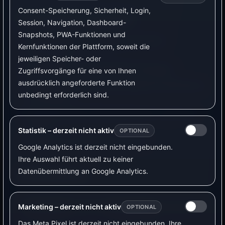
Consent-Speicherung, Sicherheit, Login,
Einrichtung in VyraVolt
Session, Navigation, Dashboard-
Snapshots, PWA-Funktionen und
Verbraucher oder Wallbox als Gerät
Kernfunktionen der Plattform, soweit die
hinzufügen.
jeweiligen Speicher- oder
Zeitfenster für Nachtbetrieb festlegen.
Zugriffsvorgänge für eine von Ihnen
ausdrücklich angeforderte Funktion
Optional Strompreis als zusätzliche Bedingung
unbedingt erforderlich sind.
verwenden.
Mindestlaufzeit oder gewünschte Ladedauer
setzen.
Statistik – derzeit nicht aktiv
OPTIONAL
Ergebnis im Dashboard prüfen.
Google Analytics ist derzeit nicht eingebunden.
Ihre Auswahl führt aktuell zu keiner
Datenübermittlung an Google Analytics.
Beispielwerte
Marketing – derzeit nicht aktiv
Einstellung
Beispielwert
Be
OPTIONAL
Das Meta Pixel ist derzeit nicht eingebunden. Ihre