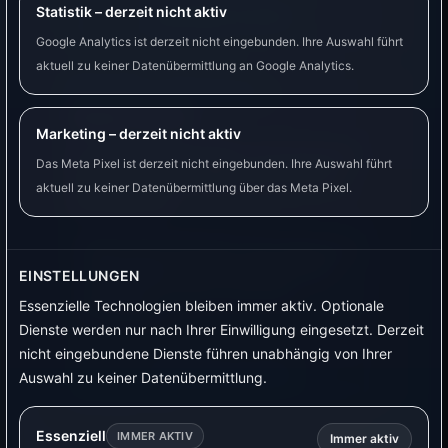
Statistik – derzeit nicht aktiv
Bei Amazon ansehen
Google Analytics ist derzeit nicht eingebunden. Ihre Auswahl führt
aktuell zu keiner Datenübermittlung an Google Analytics.
WALLBOX / LADELÖSUNG
Shelly Top AC
Marketing – derzeit nicht aktiv
Für PV-Laden, Nachtladen und dynamische
Das Meta Pixel ist derzeit nicht eingebunden. Ihre Auswahl führt
Strompreise, wenn Shelly-nahe Hardware
aktuell zu keiner Datenübermittlung über das Meta Pixel.
bevorzugt wird.
Shelly Top AC ist als Shelly-nahe Ladelösung in
VyraVolt geprüft. Beachte Herstellerangaben,
EINSTELLUNGEN
zulässige Anschlussart und passende
Essenzielle Technologien bleiben immer aktiv. Optionale
Einstellungen.
Dienste werden nur nach Ihrer Einwilligung eingesetzt. Derzeit
nicht eingebundene Dienste führen unabhängig von Ihrer
Bei Amazon ansehen
Auswahl zu keiner Datenübermittlung.
Essenziell
IMMER AKTIV
Immer aktiv