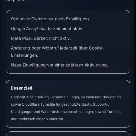
Passende Hardware
Diese Produkte sind Beispiele. Prüfe vor dem
Optionale Dienste nur nach Einwilligung.
Kauf, ob sie zu deinem Zähler, deiner Installation
Google Analytics: derzeit nicht aktiv.
und deinem Anwendungsfall passen.
Meta Pixel: derzeit nicht aktiv.
Änderung oder Widerruf jederzeit über Cookie-
Einstellungen.
PRODUKTEMPFEHLUNGEN
Passende Hardware
Neue Einwilligung vor einer späteren Aktivierung.
Einige Produktlinks sind Partnerlinks. Kaufst du darüber ein,
erhalten wir unter Umständen eine Provision. Für dich ändert
sich der Preis nicht.
Essenziell
Consent-Speicherung, Sicherheit, Login, Session und Navigation
WALLBOX
sowie Cloudflare Turnstile für geschützte Gast-, Support-,
go-e Charger
Kündigungs- und Widerrufsformulare ohne Login, soweit Turnstile
Für PV-Laden, Nachtladen und dynamische
dort technisch eingebunden ist.
Strompreise