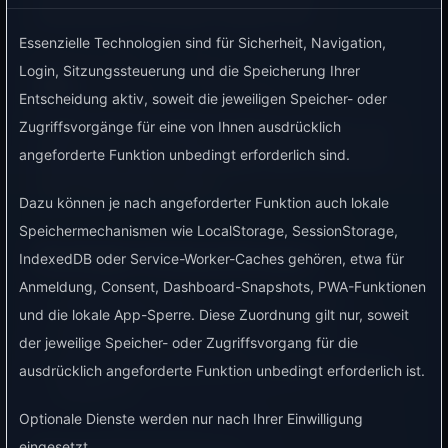
Nachtfenster betrieben werden kann.
Essenzielle Technologien sind für Sicherheit, Navigation,
Login, Sitzungssteuerung und die Speicherung Ihrer
Ziel
Entscheidung aktiv, soweit die jeweiligen Speicher- oder
Zugriffsvorgänge für eine von Ihnen ausdrücklich
Laden oder ein anderer flexibler Verbrauch soll
angeforderte Funktion unbedingt erforderlich sind.
bevorzugt nachts stattfinden, wenn Zeitfenster
oder Strompreis passen.
Dazu können je nach angeforderter Funktion auch lokale
Speichermechanismen wie LocalStorage, SessionStorage,
Benötigte Voraussetzungen
IndexedDB oder Service-Worker-Caches gehören, etwa für
Anmeldung, Consent, Dashboard-Snapshots, PWA-Funktionen
Schaltbares Gerät, Relais oder Wallbox.
und die lokale App-Sperre. Diese Zuordnung gilt nur, soweit
Optional aktivierte Strompreis-Daten.
der jeweilige Speicher- oder Zugriffsvorgang für die
Ein bekanntes Zeitfenster, in dem der Betrieb
ausdrücklich angeforderte Funktion unbedingt erforderlich ist.
erlaubt ist.
Optionale Dienste werden nur nach Ihrer Einwilligung
eingesetzt.