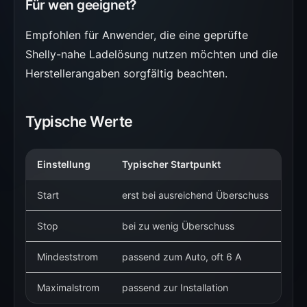
Für wen geeignet?
Empfohlen für Anwender, die eine geprüfte
Shelly-nahe Ladelösung nutzen möchten und die
Herstellerangaben sorgfältig beachten.
Typische Werte
Einstellung
Typischer Startpunkt
Wa
Start
erst bei ausreichend Überschuss
Ve
Stop
bei zu wenig Überschuss
Be
Mindeststrom
passend zum Auto, oft 6 A
Vie
Maximalstrom
passend zur Installation
Sc