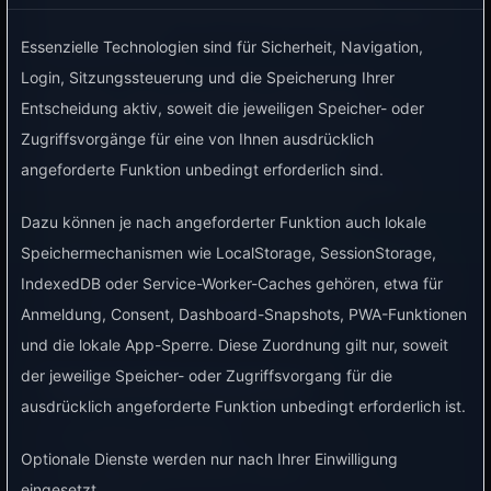
Überschuss lädt oder die Hausinstallation nicht
überlastet wird.
Essenzielle Technologien sind für Sicherheit, Navigation,
Login, Sitzungssteuerung und die Speicherung Ihrer
BitShake, Hichi und andere optische IR-
Entscheidung aktiv, soweit die jeweiligen Speicher- oder
Leseköpfe funktionieren nur mit geeigneten
Zugriffsvorgänge für eine von Ihnen ausdrücklich
digitalen Stromzählern mit optischer
angeforderte Funktion unbedingt erforderlich sind.
Schnittstelle. Bei manchen Zählern muss die
erweiterte Datenausgabe erst per PIN
Dazu können je nach angeforderter Funktion auch lokale
freigeschaltet werden. Prüfe vor dem Kauf, ob
Speichermechanismen wie LocalStorage, SessionStorage,
dein Zähler aktuelle Leistung, Bezug, Einspeisung
IndexedDB oder Service-Worker-Caches gehören, etwa für
und Zählerstände ausgeben kann.
Anmeldung, Consent, Dashboard-Snapshots, PWA-Funktionen
und die lokale App-Sperre. Diese Zuordnung gilt nur, soweit
der jeweilige Speicher- oder Zugriffsvorgang für die
Typische Einsatzgebiete
ausdrücklich angeforderte Funktion unbedingt erforderlich ist.
PV-Überschussladen.
Optionale Dienste werden nur nach Ihrer Einwilligung
Günstige Strompreise nutzen.
eingesetzt.