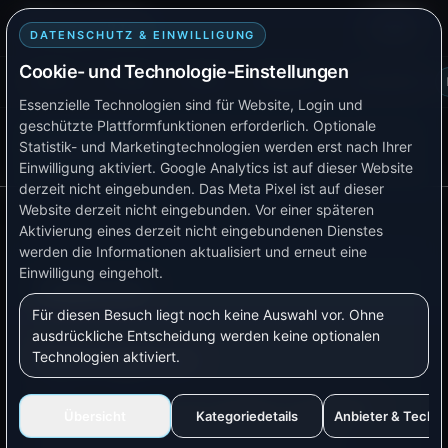
Smart TB Tech
Login
DATENSCHUTZ & EINWILLIGUNG
Cookie- und Technologie-Einstellungen
Plattform
Lösungen
Produkte
Verfügbarkeit
Kompatibilität
Essenzielle Technologien sind für Website, Login und
geschützte Plattformfunktionen erforderlich. Optionale
AKTUELLE SEITE
Statistik- und Marketingtechnologien werden erst nach Ihrer
Doku-Menü
Wallboxen
Einwilligung aktiviert.
Google Analytics ist auf dieser Website
derzeit nicht eingebunden.
Das Meta Pixel ist auf dieser
Website derzeit nicht eingebunden.
Vor einer späteren
Aktivierung eines derzeit nicht eingebundenen Dienstes
werden die Informationen aktualisiert und erneut eine
Einwilligung eingeholt.
Wallboxen
Für diesen Besuch liegt noch keine Auswahl vor. Ohne
ausdrückliche Entscheidung werden keine optionalen
Technologien aktiviert.
Worum geht es?
Wallboxen können mit VyraVolt so gesteuert
Übersicht
Kategoriedetails
Anbieter & Techn
werden, dass dein Auto bevorzugt mit PV-