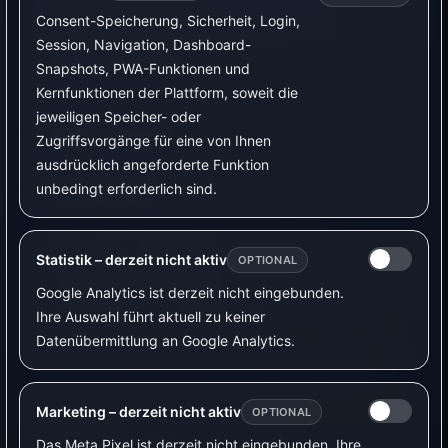
Empfohlen für Anwender mit PV-Anlage,
Consent-Speicherung, Sicherheit, Login,
Elektroauto und Bereitschaft, die Grenzwerte
Session, Navigation, Dashboard-
sorgfältig zu prüfen.
Snapshots, PWA-Funktionen und
Kernfunktionen der Plattform, soweit die
jeweiligen Speicher- oder
Shelly Top AC
Zugriffsvorgänge für eine von Ihnen
ausdrücklich angeforderte Funktion
Einsatzgebiet
unbedingt erforderlich sind.
Shelly Top AC eignet sich für PV-Laden,
Nachtladen und dynamische Strompreise, wenn
Statistik – derzeit nicht aktiv
OPTIONAL
du Shelly-nahe Hardware bevorzugst. Die
Google Analytics ist derzeit nicht eingebunden.
Ladelösung ist in VyraVolt geprüft; beachte
Ihre Auswahl führt aktuell zu keiner
Datenübermittlung an Google Analytics.
trotzdem die Herstellerangaben, die zulässige
Anschlussart und die passenden Einstellungen.
Marketing – derzeit nicht aktiv
OPTIONAL
Vorteile
Das Meta Pixel ist derzeit nicht eingebunden. Ihre