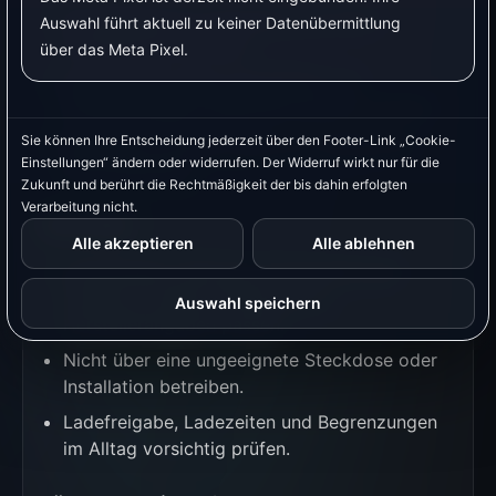
Gut geeignet für Anwender, die Shelly-
Auswahl führt aktuell zu keiner Datenübermittlung
Hardware bevorzugen.
über das Meta Pixel.
Kann für PV-Laden, Nachtladen und
preisabhängige Ladefenster genutzt werden.
Sie können Ihre Entscheidung jederzeit über den Footer-Link „Cookie-
Passt gut zu einem Setup mit verlässlicher
Einstellungen“ ändern oder widerrufen. Der Widerruf wirkt nur für die
Strommessung.
Zukunft und berührt die Rechtmäßigkeit der bis dahin erfolgten
Verarbeitung nicht.
Nachteile
Alle akzeptieren
Alle ablehnen
Anschlussart, Nutzung und Einstellungen
müssen zu Gerät, Fahrzeug und
Auswahl speichern
Herstellerangaben passen.
Nicht über eine ungeeignete Steckdose oder
Installation betreiben.
Ladefreigabe, Ladezeiten und Begrenzungen
im Alltag vorsichtig prüfen.