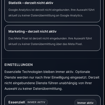
Statistik – derzeit nicht aktiv
Für Lastmanagement und mehrere
Google Analytics ist derzeit nicht eingebunden. Ihre Auswahl führt
Ladesituationen geeignet.
aktuell zu keiner Datenübermittlung an Google Analytics.
Verbreitete Wallbox mit vielen
Einstellungsmöglichkeiten.
Marketing – derzeit nicht aktiv
Nachteile
Das Meta Pixel ist derzeit nicht eingebunden. Ihre Auswahl führt
aktuell zu keiner Datenübermittlung über das Meta Pixel.
Einrichtung ist anspruchsvoller als bei einer
Steckdose.
Für gutes PV-Laden wird eine zuverlässige
EINSTELLUNGEN
Strommessung benötigt.
Essenzielle Technologien bleiben immer aktiv. Optionale
Mindeststrom des Autos beachten: Unterhalb
Dienste werden nur nach Ihrer Einwilligung eingesetzt. Derzeit
bestimmter Werte lädt das Fahrzeug nicht
nicht eingebundene Dienste führen unabhängig von Ihrer
stabil.
Auswahl zu keiner Datenübermittlung.
Für wen geeignet?
Essenziell
IMMER AKTIV
Immer aktiv