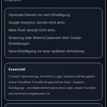
Nachtladen.
Laden mit begrenztem Maximalstrom.
Optionale Dienste nur nach Einwilligung.
Google Analytics: derzeit nicht aktiv.
Go-e Charger
Meta Pixel: derzeit nicht aktiv.
Änderung oder Widerruf jederzeit über Cookie-
Einsatzgebiet
Einstellungen.
Der Go-e Charger eignet sich für dynamisches
Neue Einwilligung vor einer späteren Aktivierung.
Laden, PV-Überschussladen und
Lastmanagement, wenn eine passende
Essenziell
Strommessung vorhanden ist.
Consent-Speicherung, Sicherheit, Login, Session und Navigation
Vorteile
sowie Cloudflare Turnstile für geschützte Gast-, Support-,
Kündigungs- und Widerrufsformulare ohne Login, soweit Turnstile
Gut geeignet für PV-Überschussladen.
dort technisch eingebunden ist.
Ladestrom kann schrittweise angepasst
werden.