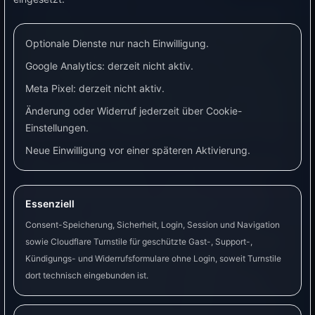
Leseköpfen ähnlich, wenn die Messwerte sauber
bereitgestellt werden. Unterschiede liegen eher
Optionale Dienste nur nach Einwilligung.
in der konkreten Ausführung, Firmware oder
Google Analytics: derzeit nicht aktiv.
Vorkonfiguration, im Lieferumfang, Preis und in
Meta Pixel: derzeit nicht aktiv.
der Anschluss- oder Integrationsart. Solange nur
Änderung oder Widerruf jederzeit über Cookie-
ein optischer Lesekopf außen am Zähler genutzt
Einstellungen.
wird, sind keine Arbeiten im Zählerschrank nötig.
Neue Einwilligung vor einer späteren Aktivierung.
Wenn dein Stromzähler keine passende optische
Schnittstelle oder keine nutzbaren Livewerte
bereitstellt, frage deinen Messstellenbetreiber
Essenziell
nach einer modernen Messeinrichtung oder
Consent-Speicherung, Sicherheit, Login, Session und Navigation
einem intelligenten Messsystem. Seit 2025 kann
sowie Cloudflare Turnstile für geschützte Gast-, Support-,
Kündigungs- und Widerrufsformulare ohne Login, soweit Turnstile
ein vorzeitiger Einbau eines intelligenten
dort technisch eingebunden ist.
Messsystems grundsätzlich verlangt werden,
sofern der Einbau technisch möglich ist. Kosten,