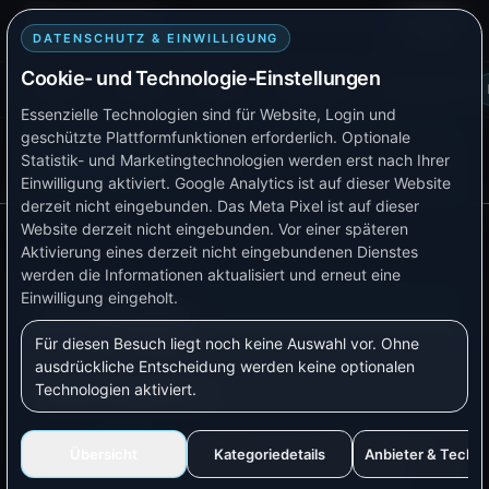
Smart TB Tech
Login
DATENSCHUTZ & EINWILLIGUNG
Cookie- und Technologie-Einstellungen
Plattform
Lösungen
Produkte
Verfügbarkeit
Kompatibilität
Essenzielle Technologien sind für Website, Login und
geschützte Plattformfunktionen erforderlich. Optionale
AKTUELLE SEITE
Statistik- und Marketingtechnologien werden erst nach Ihrer
Doku-Menü
IR-Leseköpfe
Einwilligung aktiviert.
Google Analytics ist auf dieser Website
derzeit nicht eingebunden.
Das Meta Pixel ist auf dieser
Website derzeit nicht eingebunden.
Vor einer späteren
Aktivierung eines derzeit nicht eingebundenen Dienstes
werden die Informationen aktualisiert und erneut eine
Einwilligung eingeholt.
IR-Leseköpfe
Für diesen Besuch liegt noch keine Auswahl vor. Ohne
ausdrückliche Entscheidung werden keine optionalen
Technologien aktiviert.
Worum geht es?
IR-Leseköpfe lesen digitale Stromzähler über die
Übersicht
Kategoriedetails
Anbieter & Techn
optische Schnittstelle aus. Sie sind eine gute