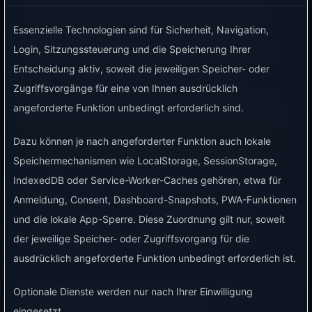
Lösung, wenn du Verbrauch oder Einspeisung
sichtbar machen möchtest, ohne eine feste
Essenzielle Technologien sind für Sicherheit, Navigation,
Strommessung im Sicherungskasten einzubauen.
Login, Sitzungssteuerung und die Speicherung Ihrer
Entscheidung aktiv, soweit die jeweiligen Speicher- oder
BitShake, Hichi und ähnliche optische IR-
Zugriffsvorgänge für eine von Ihnen ausdrücklich
Leseköpfe lesen geeignete digitale Stromzähler
angeforderte Funktion unbedingt erforderlich sind.
über die optische Schnittstelle aus. Entscheidend
ist vor allem der vorhandene Stromzähler: Er
Dazu können je nach angeforderter Funktion auch lokale
braucht eine passende optische Schnittstelle, oft
Speichermechanismen wie LocalStorage, SessionStorage,
eine PIN oder Freischaltung, nutzbare Live-
IndexedDB oder Service-Worker-Caches gehören, etwa für
Leistung sowie Werte für Bezug und Einspeisung.
Anmeldung, Consent, Dashboard-Snapshots, PWA-Funktionen
Außerdem müssen die benötigten SML-/OBIS-
und die lokale App-Sperre. Diese Zuordnung gilt nur, soweit
Daten ausgegeben werden und der Lesekopf
der jeweilige Speicher- oder Zugriffsvorgang für die
mechanisch sauber sitzen.
ausdrücklich angeforderte Funktion unbedingt erforderlich ist.
Der reine VyraVolt-Kopplungsaufwand ist bei
Optionale Dienste werden nur nach Ihrer Einwilligung
BitShake, Hichi und vergleichbaren IR-
eingesetzt.