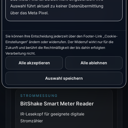
Auswahl führt aktuell zu keiner Datenübermittlung
Geeignet, wenn der vorhandene Stromzähler
über das Meta Pixel.
passt und die benötigten Werte bereitstellt.
Produktempfehlung
Sie können Ihre Entscheidung jederzeit über den Footer-Link „Cookie-
Einstellungen“ ändern oder widerrufen. Der Widerruf wirkt nur für die
Zukunft und berührt die Rechtmäßigkeit der bis dahin erfolgten
Verarbeitung nicht.
PRODUKTEMPFEHLUNGEN
Passende Hardware
Alle akzeptieren
Alle ablehnen
Einige Produktlinks sind Partnerlinks. Kaufst du darüber ein,
erhalten wir unter Umständen eine Provision. Für dich ändert
Auswahl speichern
sich der Preis nicht.
STROMMESSUNG
BitShake Smart Meter Reader
IR-Lesekopf für geeignete digitale
Stromzähler