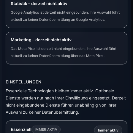
Fristen und verfügbare Funktionen hängen vom
Statistik – derzeit nicht aktiv
Messstellenbetreiber und vom Zählermodell ab.
Google Analytics ist derzeit nicht eingebunden. Ihre Auswahl führt
aktuell zu keiner Datenübermittlung an Google Analytics.
Typische Einsatzgebiete
Marketing – derzeit nicht aktiv
Hausverbrauch ohne Umbau am
Das Meta Pixel ist derzeit nicht eingebunden. Ihre Auswahl führt
Sicherungskasten auslesen.
aktuell zu keiner Datenübermittlung über das Meta Pixel.
PV-Überschuss erkennen.
Einspeisung überwachen.
Stromzählerwerte für Automationen nutzen.
EINSTELLUNGEN
Essenzielle Technologien bleiben immer aktiv. Optionale
Dienste werden nur nach Ihrer Einwilligung eingesetzt. Derzeit
BitShake Smart Meter Reader
nicht eingebundene Dienste führen unabhängig von Ihrer
Auswahl zu keiner Datenübermittlung.
Vorteile
Einfache Nachrüstung am digitalen
Essenziell
IMMER AKTIV
Immer aktiv