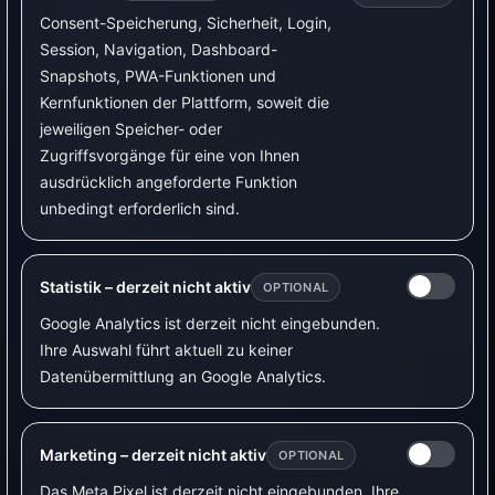
Stromzähler.
Consent-Speicherung, Sicherheit, Login,
Kein Elektriker notwendig, wenn nur der
Session, Navigation, Dashboard-
Lesekopf außen am Zähler angebracht wird.
Snapshots, PWA-Funktionen und
Kernfunktionen der Plattform, soweit die
Gut für PV-Überschuss,
jeweiligen Speicher- oder
Verbrauchsüberwachung und
Zugriffsvorgänge für eine von Ihnen
Einspeisemessung.
ausdrücklich angeforderte Funktion
unbedingt erforderlich sind.
Nachteile
Der Stromzähler muss eine passende optische
Statistik – derzeit nicht aktiv
Schnittstelle haben.
OPTIONAL
Manche Zähler benötigen eine PIN oder
Google Analytics ist derzeit nicht eingebunden.
Freischaltung.
Ihre Auswahl führt aktuell zu keiner
Datenübermittlung an Google Analytics.
Die nutzbaren Werte und die Aktualität
hängen vom Zähler und der
Firmware-/SML-/OBIS-Konfiguration ab.
Marketing – derzeit nicht aktiv
OPTIONAL
Empfehlung
Das Meta Pixel ist derzeit nicht eingebunden. Ihre