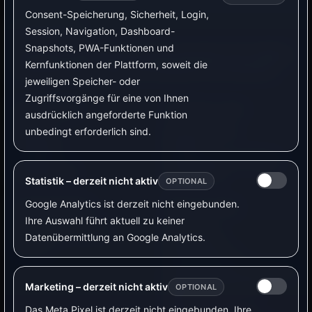
Consent-Speicherung, Sicherheit, Login,
Smart TB Tech
Session, Navigation, Dashboard-
Snapshots, PWA-Funktionen und
Energieautomatisierung für private Haushalte mit PV, Wallbox
Kernfunktionen der Plattform, soweit die
und Smart Home – lokal, nachvollziehbar und erweiterbar.
jeweiligen Speicher- oder
Zugriffsvorgänge für eine von Ihnen
NAVIGATION
SERVICE & APP
ausdrücklich angeforderte Funktion
Plattform
unbedingt erforderlich sind.
Dokumentation
Lösungen
Kontakt
Produkte
Verfügbarkeit & Anfrage
Verfügbarkeit
App-Bereich
Statistik – derzeit nicht aktiv
OPTIONAL
Google Analytics ist derzeit nicht eingebunden.
UNTERNEHMEN
RECHTLICHES
Ihre Auswahl führt aktuell zu keiner
Über Smart TB Tech
Impressum
Datenübermittlung an Google Analytics.
Support
Datenschutz
Produktdaten &
Datenzugang (EU Data Act)
Entsorgungshinweise
Marketing – derzeit nicht aktiv
OPTIONAL
AGB
Das Meta Pixel ist derzeit nicht eingebunden. Ihre