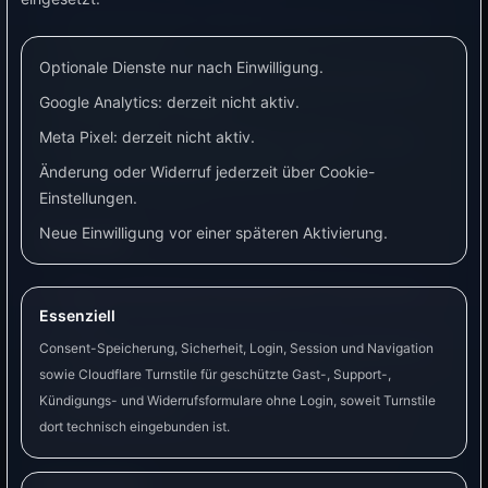
Verbraucher bei erwarteter Sonne bevorzugt
laufen lassen.
Optionale Dienste nur nach Einwilligung.
Warmwasser oder Pumpe nur bei passenden
Google Analytics: derzeit nicht aktiv.
Bedingungen starten.
Meta Pixel: derzeit nicht aktiv.
Automationen vorsichtiger einstellen, wenn
schlechtes Wetter erwartet wird.
Änderung oder Widerruf jederzeit über Cookie-
Einstellungen.
Neue Einwilligung vor einer späteren Aktivierung.
Vorteile
Keine zusätzliche Hardware am Verbraucher
nötig.
Essenziell
Für grobe Entscheidungen leicht verständlich.
Consent-Speicherung, Sicherheit, Login, Session und Navigation
sowie Cloudflare Turnstile für geschützte Gast-, Support-,
Gute Ergänzung zu PV-Überschuss-
Kündigungs- und Widerrufsformulare ohne Login, soweit Turnstile
Automationen.
dort technisch eingebunden ist.
Nachteile