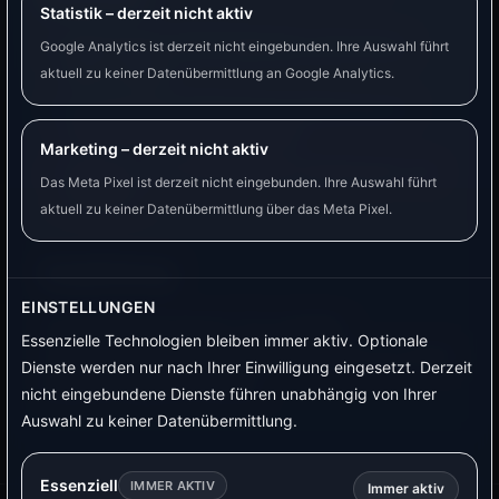
Statistik – derzeit nicht aktiv
Wetterdaten sind Prognosen und können
Google Analytics ist derzeit nicht eingebunden. Ihre Auswahl führt
falsch liegen.
aktuell zu keiner Datenübermittlung an Google Analytics.
Für genaue PV-Überschuss-Steuerung ist
echte Strommessung besser.
Marketing – derzeit nicht aktiv
Standort und Datenqualität beeinflussen das
Das Meta Pixel ist derzeit nicht eingebunden. Ihre Auswahl führt
Ergebnis.
aktuell zu keiner Datenübermittlung über das Meta Pixel.
Empfehlung
EINSTELLUNGEN
Als Ergänzung sinnvoll. Für wichtige
Essenzielle Technologien bleiben immer aktiv. Optionale
Schaltentscheidungen sollte zusätzlich ein echter
Dienste werden nur nach Ihrer Einwilligung eingesetzt. Derzeit
Messwert geprüft werden.
nicht eingebundene Dienste führen unabhängig von Ihrer
Auswahl zu keiner Datenübermittlung.
Essenziell
IMMER AKTIV
Immer aktiv