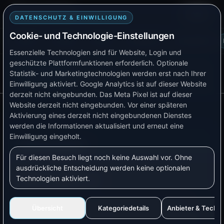
Smart TB Tech
Login
DATENSCHUTZ & EINWILLIGUNG
Cookie- und Technologie-Einstellungen
Plattform
Lösungen
Produkte
Verfügbarkeit
Kompatibilität
Essenzielle Technologien sind für Website, Login und
geschützte Plattformfunktionen erforderlich. Optionale
AKTUELLE SEITE
Statistik- und Marketingtechnologien werden erst nach Ihrer
Doku-Menü
Wetterdaten
Einwilligung aktiviert.
Google Analytics ist auf dieser Website
derzeit nicht eingebunden.
Das Meta Pixel ist auf dieser
Website derzeit nicht eingebunden.
Vor einer späteren
Aktivierung eines derzeit nicht eingebundenen Dienstes
werden die Informationen aktualisiert und erneut eine
Einwilligung eingeholt.
Wetterdaten
Für diesen Besuch liegt noch keine Auswahl vor. Ohne
ausdrückliche Entscheidung werden keine optionalen
Technologien aktiviert.
Worum geht es?
Wetterdaten helfen, Automationen besser zu
Übersicht
Kategoriedetails
Anbieter & Techn
planen. Sie ersetzen keine echte Strommessung,