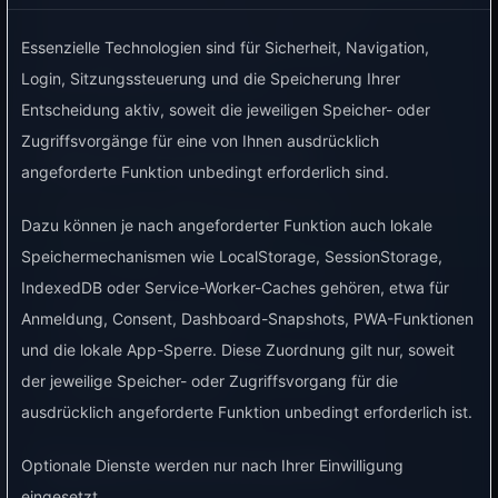
können aber nützlich sein, wenn Sonne,
Temperatur oder Prognose bei einer
Essenzielle Technologien sind für Sicherheit, Navigation,
Entscheidung helfen sollen.
Login, Sitzungssteuerung und die Speicherung Ihrer
Entscheidung aktiv, soweit die jeweiligen Speicher- oder
Zugriffsvorgänge für eine von Ihnen ausdrücklich
Typische Einsatzgebiete
angeforderte Funktion unbedingt erforderlich sind.
Sonne oder Wetterprognose als
Dazu können je nach angeforderter Funktion auch lokale
Zusatzinformation nutzen.
Speichermechanismen wie LocalStorage, SessionStorage,
Automationen bei gutem Wetter bevorzugen.
IndexedDB oder Service-Worker-Caches gehören, etwa für
Verbraucher bei Hitze, Kälte oder erwarteter
Anmeldung, Consent, Dashboard-Snapshots, PWA-Funktionen
Sonne anders steuern.
und die lokale App-Sperre. Diese Zuordnung gilt nur, soweit
PV-Überschuss-Entscheidungen ergänzen,
der jeweilige Speicher- oder Zugriffsvorgang für die
aber nicht ersetzen.
ausdrücklich angeforderte Funktion unbedingt erforderlich ist.
Typische Anwendungsfälle
Optionale Dienste werden nur nach Ihrer Einwilligung
eingesetzt.