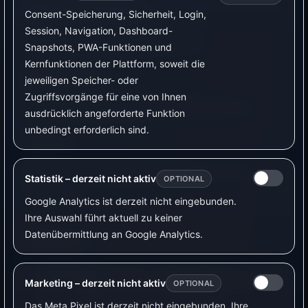
Benutzer / Passwort
Consent-Speicherung, Sicherheit, Login,
Session, Navigation, Dashboard-
Müssen exakt zu VyraVolt passen.
Snapshots, PWA-Funktionen und
Kernfunktionen der Plattform, soweit die
Gerätename
jeweiligen Speicher- oder
Zugriffsvorgänge für eine von Ihnen
Ein klarer Name verhindert Verwechslungen.
ausdrücklich angeforderte Funktion
unbedingt erforderlich sind.
Testen
Schalte das Gerät nach dem Koppeln einmal
Statistik – derzeit nicht aktiv
OPTIONAL
testweise.
Google Analytics ist derzeit nicht eingebunden.
Ihre Auswahl führt aktuell zu keiner
Datenübermittlung an Google Analytics.
Beispiele
Messquelle:
Tasmota sendet Messwerte per
Marketing – derzeit nicht aktiv
OPTIONAL
MQTT.
Regel:
Eine Automation nutzt diese
Werte oder einen externen Auslöser.
Das Meta Pixel ist derzeit nicht eingebunden. Ihre