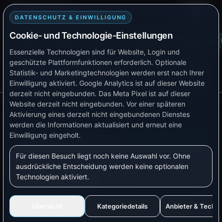
Smart TB Tech
Login
DATENSCHUTZ & EINWILLIGUNG
Cookie- und Technologie-Einstellungen
Plattform
Lösungen
Produkte
Verfügbarkeit
Kompatibilität
Essenzielle Technologien sind für Website, Login und
geschützte Plattformfunktionen erforderlich. Optionale
AKTUELLE SEITE
Statistik- und Marketingtechnologien werden erst nach Ihrer
Doku-Menü
Tasmota verbinden
Einwilligung aktiviert.
Google Analytics ist auf dieser Website
derzeit nicht eingebunden.
Das Meta Pixel ist auf dieser
Website derzeit nicht eingebunden.
Vor einer späteren
Aktivierung eines derzeit nicht eingebundenen Dienstes
werden die Informationen aktualisiert und erneut eine
Einwilligung eingeholt.
Tasmota verbinden
Für diesen Besuch liegt noch keine Auswahl vor. Ohne
ausdrückliche Entscheidung werden keine optionalen
Technologien aktiviert.
Worum geht es?
Tasmota-Geräte lassen sich gut für Steckdosen,
Übersicht
Kategoriedetails
Anbieter & Techn
Relais und Verbrauchsmessung nutzen. Bei der