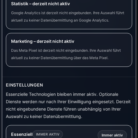
Statistik – derzeit nicht aktiv
Starte Automatisch suchen.
Google Analytics ist derzeit nicht eingebunden. Ihre Auswahl führt
Kopple das Gerät mit einem klaren Namen.
aktuell zu keiner Datenübermittlung an Google Analytics.
VyraVolt kann dabei Host, Port, Benutzer,
Passwort und Gerätenamen in Tasmota
setzen.
Marketing – derzeit nicht aktiv
Wenn automatische Kopplung nicht klappt,
Das Meta Pixel ist derzeit nicht eingebunden. Ihre Auswahl führt
trage die MQTT-Daten manuell in Tasmota ein
aktuell zu keiner Datenübermittlung über das Meta Pixel.
und starte Tasmota neu.
Teste danach den Schalter.
EINSTELLUNGEN
Essenzielle Technologien bleiben immer aktiv. Optionale
Wichtige Felder erklärt
Dienste werden nur nach Ihrer Einwilligung eingesetzt. Derzeit
nicht eingebundene Dienste führen unabhängig von Ihrer
Host / Adresse
Auswahl zu keiner Datenübermittlung.
Hier trägst du die Adresse von VyraVolt ein.
Essenziell
IMMER AKTIV
Immer aktiv