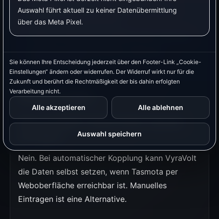
Schaltbares Gerät:
Tasmota-Steckdose
Auswahl führt aktuell zu keiner Datenübermittlung
schaltet den Verbraucher.
über das Meta Pixel.
Tasmota-Steckdose schaltet einen Heizstab.
Tasmota-Zwischenstecker misst den
Sie können Ihre Entscheidung jederzeit über den Footer-Link „Cookie-
Luftentfeuchter.
Einstellungen“ ändern oder widerrufen. Der Widerruf wirkt nur für die
Zukunft und berührt die Rechtmäßigkeit der bis dahin erfolgten
Verarbeitung nicht.
Häufige Fragen
Alle akzeptieren
Alle ablehnen
Muss ich MQTT-Daten immer manuell
Auswahl speichern
eintragen?
Nein. Bei automatischer Kopplung kann VyraVolt
die Daten selbst setzen, wenn Tasmota per
Weboberfläche erreichbar ist. Manuelles
Eintragen ist eine Alternative.