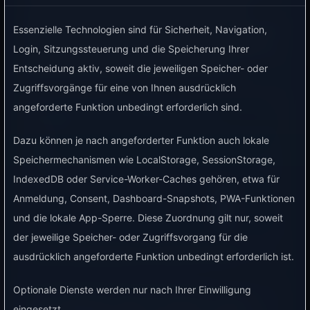
automatischen Kopplung kann VyraVolt die
MQTT-Daten selbst in Tasmota setzen, wenn die
Essenzielle Technologien sind für Sicherheit, Navigation,
Tasmota-Oberfläche im Netzwerk erreichbar ist.
Login, Sitzungssteuerung und die Speicherung Ihrer
Manuelles Eintragen ist eine Alternative.
Entscheidung aktiv, soweit die jeweiligen Speicher- oder
Zugriffsvorgänge für eine von Ihnen ausdrücklich
angeforderte Funktion unbedingt erforderlich sind.
Dazu können je nach angeforderter Funktion auch lokale
Speichermechanismen wie LocalStorage, SessionStorage,
IndexedDB oder Service-Worker-Caches gehören, etwa für
Anmeldung, Consent, Dashboard-Snapshots, PWA-Funktionen
und die lokale App-Sperre. Diese Zuordnung gilt nur, soweit
der jeweilige Speicher- oder Zugriffsvorgang für die
MQTT-Geräte scannen und Tasmota koppeln
ausdrücklich angeforderte Funktion unbedingt erforderlich ist.
Optionale Dienste werden nur nach Ihrer Einwilligung
Die Abbildung zeigt die Desktop-Ansicht.
eingesetzt.