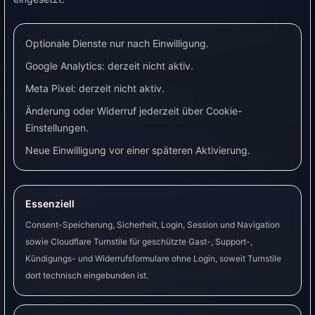
Die VyraVolt UI passt dieselben Inhalte auf
Smartphone und Tablet automatisch an das
verfügbare Format an.
Optionale Dienste nur nach Einwilligung.
Google Analytics: derzeit nicht aktiv.
Meta Pixel: derzeit nicht aktiv.
Wann brauche ich das?
Änderung oder Widerruf jederzeit über Cookie-
Einstellungen.
Du hast eine Tasmota-Steckdose.
Neue Einwilligung vor einer späteren Aktivierung.
Du möchtest ein Relais automatisch schalten.
Du möchtest Leistungswerte in Automationen
verwenden.
Essenziell
Consent-Speicherung, Sicherheit, Login, Session und Navigation
Schritt-für-Schritt-Anleitung
sowie Cloudflare Turnstile für geschützte Gast-, Support-,
Kündigungs- und Widerrufsformulare ohne Login, soweit Turnstile
Stelle sicher, dass Tasmota im gleichen
dort technisch eingebunden ist.
Netzwerk erreichbar ist.
Öffne VyraVolt > Geräte > MQTT.