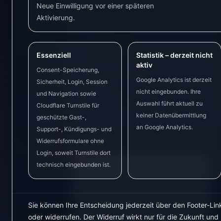
Neue Einwilligung vor einer späteren
Aktivierung.
Statusanzeigen und Signallampen
Strommessung
Essenziell
Statistik – derzeit nicht
aktiv
Hardware-Übersicht
Consent-Speicherung,
Google Analytics ist derzeit
Sicherheit, Login, Session
Wallboxen
nicht eingebunden. Ihre
und Navigation sowie
Auswahl führt aktuell zu
Cloudflare Turnstile für
Welche Hardware brauche ich?
keiner Datenübermittlung
geschützte Gast-,
an Google Analytics.
Support-, Kündigungs- und
Wetterdaten
Widerrufsformulare ohne
Login, soweit Turnstile dort
technisch eingebunden ist.
Informationen
▼
Integrationen
▼
Sie können Ihre Entscheidung jederzeit über den Footer-Lin
Kontakt
▼
oder widerrufen. Der Widerruf wirkt nur für die Zukunft und