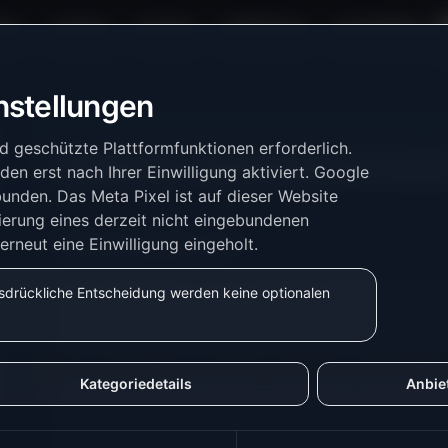
form
Lösungen
Produkte
Verfügbarkeit
Kompatibilität
nstellungen
d geschützte Plattformfunktionen erforderlich.
Welche Hardware brauc
en erst nach Ihrer Einwilligung aktiviert.
Google
bunden.
Das Meta Pixel ist auf dieser Website
ierung eines derzeit nicht eingebundenen
Worum geht es?
erneut eine Einwilligung eingeholt.
Diese Seite hilft dir, eine passende Hardware-Kombi
usdrückliche Entscheidung werden keine optionalen
Empfehlungen sind Beispiele. Prüfe vor dem Kauf i
dein Stromzähler und deine Installation dazu passe
Kategoriedetails
Anbie
BitShake, Hichi und andere optische IR-Leseköpfe f
digitalen Stromzählern mit optischer Schnittstelle.