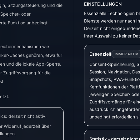
erweiterte Datenausgabe erst per PIN freigeschalte
EINSTELLUNGEN
ogin, Sitzungssteuerung und die
Zähler aktuelle Leistung, Bezug, Einspeisung und Z
Essenzielle Technologien bl
 Speicher- oder
Dienste werden nur nach Ihr
Wenn du unsicher bist, ob ein bestimmtes Gerät pas
erte Funktion unbedingt
Derzeit nicht eingebunden
Kompatibilitätsübersicht
. Dort sind typische Gerät
Ihrer Auswahl zu keiner Da
Hinweise gesammelt.
Speichermechanismen wie
Essenziell
IMMER AKTIV
rker-Caches gehören, etwa für
Schnellentscheidung
n und die lokale App-Sperre.
Consent-Speicherung, Si
Session, Navigation, Da
r Zugriffsvorgang für die
Snapshots, PWA-Funktio
st.
Ich möchte ...
Sinnvolle Kombination
Kernfunktionen der Platt
jeweiligen Speicher- ode
etzt.
PV-Überschuss
BitShake Smart Meter Reader
Zugriffsvorgänge für ein
nutzen
+ Shelly Plug
ausdrücklich angeforder
cs: derzeit nicht aktiv.
unbedingt erforderlich si
Nur meinen
BitShake Smart Meter Reader
Stromverbrauch
 Widerruf jederzeit über
sehen
llungen.
Statistik – derzeit nicht 