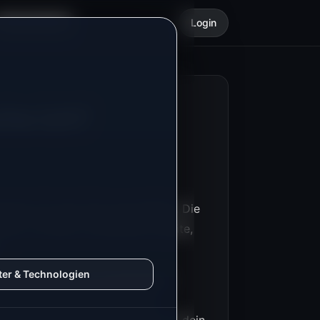
Dokumentation
Login
he ich?
nation für dein Ziel auszuwählen. Die
mmer, ob deine vorhandenen Geräte,
n.
ter & Technologien
unktionieren nur mit geeigneten
 Bei manchen Zählern muss die