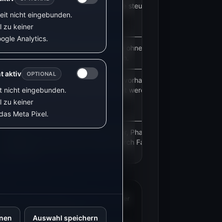
VyraVolt braucht Messwerte und eine steuerbare
zeit nicht eingebunden.
Wallbox.
l zu keiner
ogle Analytics.
Beide Geräte können typischerweise ohne Arbeiten
im Sicherungskasten genutzt werden.
t aktiv
OPTIONAL
Der Zählerleser liefert Energiewerte, vorhandene
it nicht eingebunden.
Steckdosen können weiterverwendet werden.
l zu keiner
das Meta Pixel.
Geeignet, wenn mehrere Verbraucher, Phasen oder
Messpunkte geplant sind. Einbau durch Fachkraft
einplanen.
rlinks. Kaufst du darüber ein, erhalten wir unter
dich ändert sich der Preis nicht.
hnen
Auswahl speichern