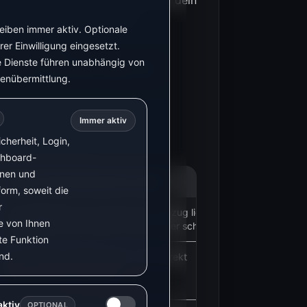
t werden. Prüfe vor dem Kauf, ob dein
ählerstände ausgeben kann.
eiben immer aktiv. Optionale
er Einwilligung eingesetzt.
st, nutze die
e Dienste führen unabhängig von
eklassen, Voraussetzungen und
tenübermittlung.
Immer aktiv
cherheit, Login,
shboard-
nen und
Warum diese Kombination passt
form, soweit die
r
Der Zählerleser kann Überschuss/Bezug liefern, die
e von Ihnen
Steckdose kann einfache Verbraucher schalten.
te Funktion
nd.
Du startest mit Messwerten, ohne direkt
Verbraucher zu schalten.
aktiv
OPTIONAL