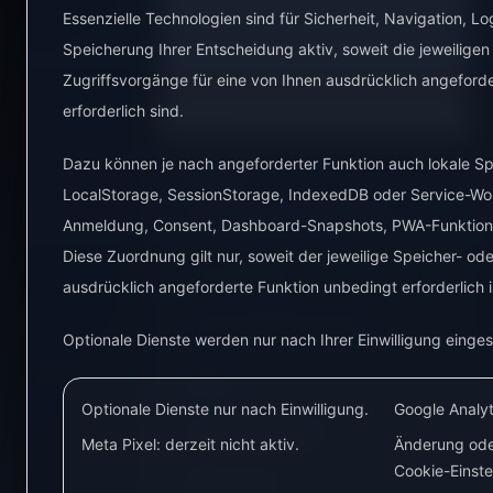
Fehlerbehebung
▼
Essenzielle Technologien sind für Sicherheit, Navigation, L
Speicherung Ihrer Entscheidung aktiv, soweit die jeweiligen
Geräte
▼
Zugriffsvorgänge für eine von Ihnen ausdrücklich angeford
erforderlich sind.
Hardware
▼
Dazu können je nach angeforderter Funktion auch lokale 
Übersicht
LocalStorage, SessionStorage, IndexedDB oder Service-Wo
FRITZ!Box und FRITZ!DECT
Anmeldung, Consent, Dashboard-Snapshots, PWA-Funktione
Diese Zuordnung gilt nur, soweit der jeweilige Speicher- ode
IR-Leseköpfe
ausdrücklich angeforderte Funktion unbedingt erforderlich i
Kompatibilitätsübersicht
Optionale Dienste werden nur nach Ihrer Einwilligung einges
Relais
Optionale Dienste nur nach Einwilligung.
Google Analyti
Schaltsteckdosen
Meta Pixel: derzeit nicht aktiv.
Änderung oder
Cookie-Einste
Starter-Kits