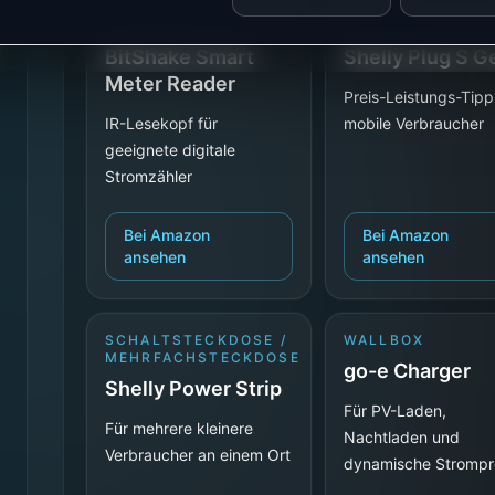
STROMMESSUNG
SCHALTSTECKDO
BitShake Smart
Shelly Plug S 
Meter Reader
Preis-Leistungs-Tipp
IR-Lesekopf für
mobile Verbraucher
geeignete digitale
Stromzähler
Bei Amazon
Bei Amazon
ansehen
ansehen
SCHALTSTECKDOSE /
WALLBOX
MEHRFACHSTECKDOSE
go-e Charger
Shelly Power Strip
Für PV-Laden,
Für mehrere kleinere
Nachtladen und
Verbraucher an einem Ort
dynamische Strompr