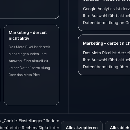
Eine Wallbox
BitShake Smart Meter Reader
Google Analytics ist der
steuern
oder Shelly Pro 3EM + Go-e
Charger
Ihre Auswahl führt aktuel
Datenübermittlung an Go
Ohne Elektriker
BitShake Smart Meter Reader
Marketing – derzeit
starten
+ Shelly Plug
nicht aktiv
Marketing – derzeit nich
Vorhandene
BitShake Smart Meter Reader
Das Meta Pixel ist derzeit
FRITZ!DECT-
+ FRITZ!DECT
Das Meta Pixel ist derze
nicht eingebunden. Ihre
Steckdosen
Ihre Auswahl führt aktuel
Auswahl führt aktuell zu
nutzen
Datenübermittlung über 
keiner Datenübermittlung
über das Meta Pixel.
Eine Profi-Lösung
Shelly Pro 3EM + Shelly Relais
aufbauen
+ weitere Messpunkte
PRODUKTEMPFEHLUNGEN
Einige Produktlinks sind Partne
Passende Hardware
k „Cookie-Einstellungen“ ändern
Umständen eine Provision. Für 
 berührt die Rechtmäßigkeit der
Alle akzeptieren
Alle able