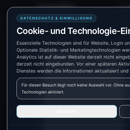
Smart TB Tech
Platt
DATENSCHUTZ & EINWILLIGUNG
Cookie- und Technologie-Ei
Essenzielle Technologien sind für Website, Login un
Optionale Statistik- und Marketingtechnologien werd
Analytics ist auf dieser Website derzeit nicht einge
Assistent
▼
derzeit nicht eingebunden.
Vor einer späteren Aktiv
Dienstes werden die Informationen aktualisiert und 
Automatisierung
▼
Für diesen Besuch liegt noch keine Auswahl vor. Ohne a
Dashboard
▼
Technologien aktiviert.
Einstellungen
▼
Übersicht
Erste Schritte
▼