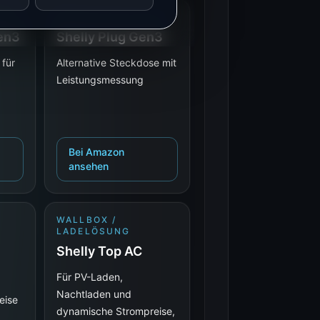
SE
SCHALTSTECKDOSE
Gen3
Shelly Plug Gen3
 für
Alternative Steckdose mit
Leistungsmessung
Bei Amazon
ansehen
WALLBOX /
LADELÖSUNG
Shelly Top AC
Für PV-Laden,
Nachtladen und
eise
dynamische Strompreise,