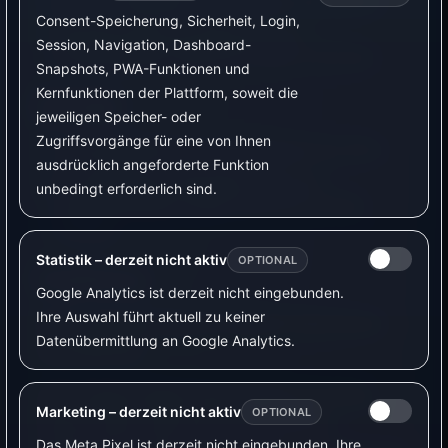
Gut für schaltbare Verbraucher mit Stecker.
Consent-Speicherung, Sicherheit, Login,
Sinnvoll, wenn du Verbrauch und
Session, Navigation, Dashboard-
Schaltzustand zusammen sehen möchtest.
Snapshots, PWA-Funktionen und
Kernfunktionen der Plattform, soweit die
Nachteile
jeweiligen Speicher- oder
Zugriffsvorgänge für eine von Ihnen
Leistungsgrenze und Geräteeignung prüfen.
ausdrücklich angeforderte Funktion
Für Wallboxen, Heizstäbe oder fest
unbedingt erforderlich sind.
angeschlossene Lasten nicht die richtige
Lösung.
Statistik – derzeit nicht aktiv
OPTIONAL
Empfehlung
Google Analytics ist derzeit nicht eingebunden.
Ihre Auswahl führt aktuell zu keiner
Preis-Leistungs-Tipp für einfache Steckdosen-
Datenübermittlung an Google Analytics.
Automationen.
Auch weitere Shelly-Plug-Modelle wie Shelly
Marketing – derzeit nicht aktiv
OPTIONAL
Plug M sowie viele Gen3-/Gen4-WLAN-
Das Meta Pixel ist derzeit nicht eingebunden. Ihre