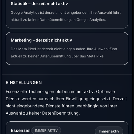
gedacht.
Statistik – derzeit nicht aktiv
Google Analytics ist derzeit nicht eingebunden. Ihre Auswahl führt
Empfehlung
aktuell zu keiner Datenübermittlung an Google Analytics.
Empfohlen als einfacher Start für PV-
Überschuss-Verbraucher.
Marketing – derzeit nicht aktiv
Das Meta Pixel ist derzeit nicht eingebunden. Ihre Auswahl führt
aktuell zu keiner Datenübermittlung über das Meta Pixel.
Shelly Plug Gen3
Einsatzgebiet
EINSTELLUNGEN
Für Anwender, die eine aktuelle Shelly-Steckdose
Essenzielle Technologien bleiben immer aktiv. Optionale
mit Verbrauchsmessung nutzen möchten.
Dienste werden nur nach Ihrer Einwilligung eingesetzt. Derzeit
nicht eingebundene Dienste führen unabhängig von Ihrer
Vorteile
Auswahl zu keiner Datenübermittlung.
Einsteigerfreundlich.
Essenziell
IMMER AKTIV
Immer aktiv