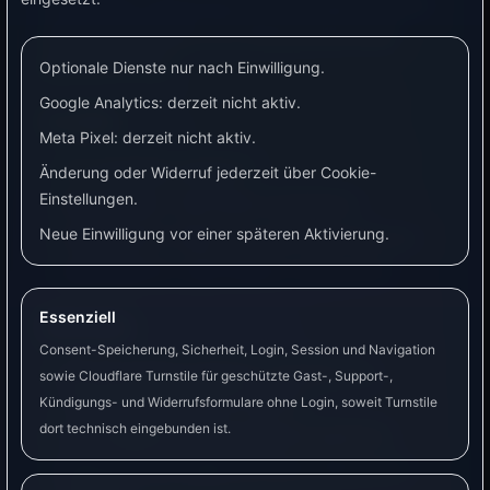
Für einzelne Verbraucher mit normalem Stecker,
bei denen Schalten und Verbrauchsanzeige
gewünscht sind.
Optionale Dienste nur nach Einwilligung.
Google Analytics: derzeit nicht aktiv.
Vorteile
Meta Pixel: derzeit nicht aktiv.
Für Einsteiger geeignet.
Änderung oder Widerruf jederzeit über Cookie-
Einstellungen.
Kein Einbau in die Elektroinstallation.
Neue Einwilligung vor einer späteren Aktivierung.
Praktisch für Tests und erste Automationen.
Gute Wahl für viele kleinere Verbraucher.
Essenziell
Nachteile
Consent-Speicherung, Sicherheit, Login, Session und Navigation
Nur für Geräte geeignet, die über eine
sowie Cloudflare Turnstile für geschützte Gast-, Support-,
Steckdose betrieben werden.
Kündigungs- und Widerrufsformulare ohne Login, soweit Turnstile
dort technisch eingebunden ist.
Leistungsgrenze des Steckers beachten.
Nicht für fest angeschlossene Verbraucher