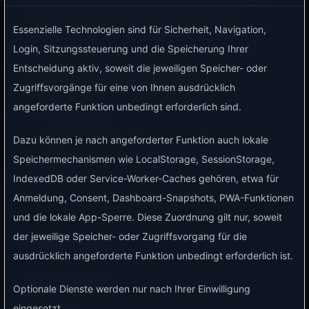
und kannst Verbraucher wie Poolpumpe,
Luftentfeuchter oder Ladegerät schalten.
Essenzielle Technologien sind für Sicherheit, Navigation,
Login, Sitzungssteuerung und die Speicherung Ihrer
Entscheidung aktiv, soweit die jeweiligen Speicher- oder
Typische Einsatzgebiete
Zugriffsvorgänge für eine von Ihnen ausdrücklich
angeforderte Funktion unbedingt erforderlich sind.
Poolpumpe.
Luftentfeuchter.
Dazu können je nach angeforderter Funktion auch lokale
Lüfter.
Speichermechanismen wie LocalStorage, SessionStorage,
Aquarium.
IndexedDB oder Service-Worker-Caches gehören, etwa für
Mobile Verbraucher mit Stecker.
Anmeldung, Consent, Dashboard-Snapshots, PWA-Funktionen
und die lokale App-Sperre. Diese Zuordnung gilt nur, soweit
der jeweilige Speicher- oder Zugriffsvorgang für die
Shelly Plug S
ausdrücklich angeforderte Funktion unbedingt erforderlich ist.
Einsatzgebiet
Optionale Dienste werden nur nach Ihrer Einwilligung
eingesetzt.