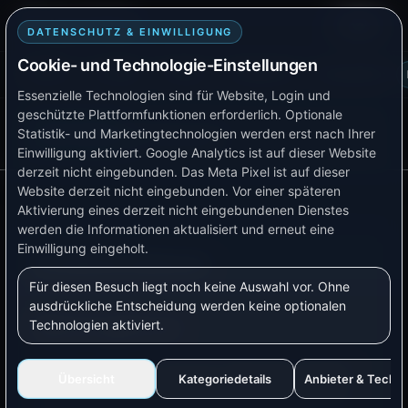
Smart TB Tech
Login
DATENSCHUTZ & EINWILLIGUNG
Cookie- und Technologie-Einstellungen
Plattform
Lösungen
Produkte
Verfügbarkeit
Kompatibilität
Essenzielle Technologien sind für Website, Login und
geschützte Plattformfunktionen erforderlich. Optionale
AKTUELLE SEITE
Statistik- und Marketingtechnologien werden erst nach Ihrer
Doku-Menü
Schaltsteckdosen
Einwilligung aktiviert.
Google Analytics ist auf dieser Website
derzeit nicht eingebunden.
Das Meta Pixel ist auf dieser
Website derzeit nicht eingebunden.
Vor einer späteren
Aktivierung eines derzeit nicht eingebundenen Dienstes
werden die Informationen aktualisiert und erneut eine
Einwilligung eingeholt.
Schaltsteckdosen
Für diesen Besuch liegt noch keine Auswahl vor. Ohne
ausdrückliche Entscheidung werden keine optionalen
Technologien aktiviert.
Worum geht es?
Schaltsteckdosen sind der einfachste Einstieg.
Übersicht
Kategoriedetails
Anbieter & Techn
Du steckst sie zwischen Steckdose und Gerät