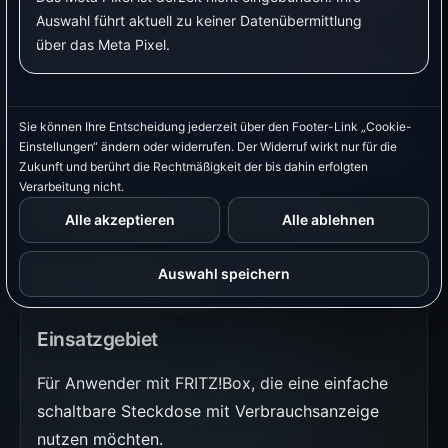
Steckdosen können geeignet sein, wenn sie lokal
Auswahl führt aktuell zu keiner Datenübermittlung
erreichbar sind, von VyraVolt erkannt werden
über das Meta Pixel.
und die benötigten Werte wie Schaltzustand und
optional Leistungsmessung liefern.
Sie können Ihre Entscheidung jederzeit über den Footer-Link „Cookie-
Tasmota-Steckdosen können ebenfalls
Einstellungen“ ändern oder widerrufen. Der Widerruf wirkt nur für die
verwendet werden, wenn sie korrekt eingerichtet
Zukunft und berührt die Rechtmäßigkeit der bis dahin erfolgten
sind und Schalten, Status und optional
Verarbeitung nicht.
Leistungsmessung zuverlässig bereitstellen.
Alle akzeptieren
Alle ablehnen
Auswahl speichern
FRITZ!DECT 200
Einsatzgebiet
Für Anwender mit FRITZ!Box, die eine einfache
schaltbare Steckdose mit Verbrauchsanzeige
nutzen möchten.